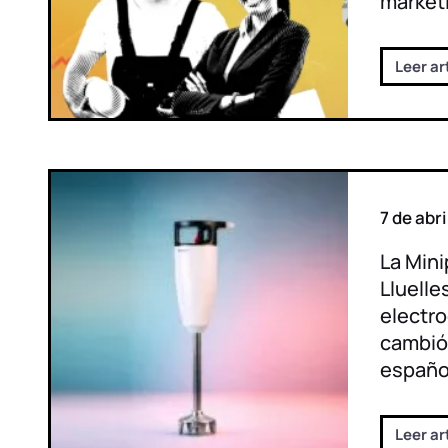
market
Leer ar
7 de abr
La Mini
Lluelles
electr
cambió 
españo
Leer ar