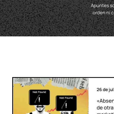
Apuntes so
orden ni 
26 de ju
«Absen
de otr