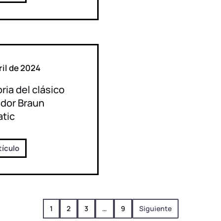
ril de 2024
oria del clásico
idor Braun
atic
tículo
1
2
3
…
9
Siguiente