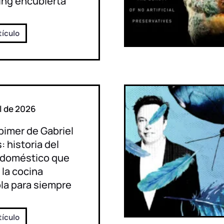
ing encubierta
tículo
il de 2026
pimer de Gabriel
: historia del
odoméstico que
la cocina
la para siempre
tículo