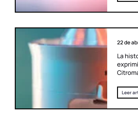
22 de ab
La hist
exprim
Citrom
Leer ar