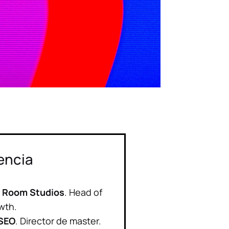
encia
 Room Studios
. Head of
wth.
SEO
. Director de master.