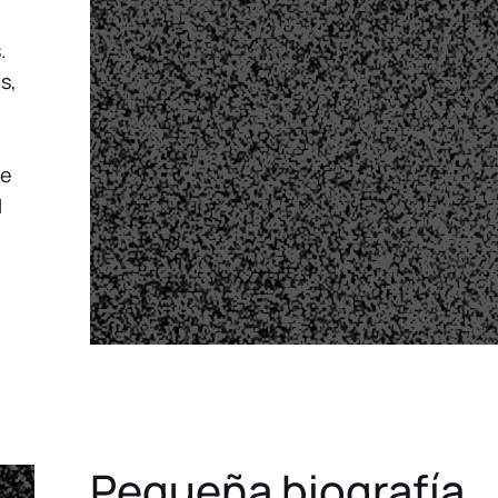
.
s,
ce
l
Pequeña biografía