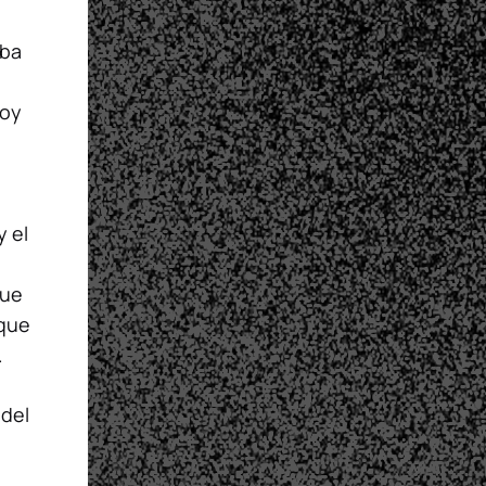
aba
Hoy
y el
que
 que
.
 del