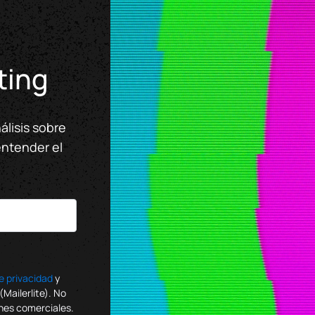
ting
álisis sobre
entender el
de privacidad
y
Mailerlite). No
ones comerciales.