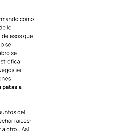
firmando como
de lo
, de esos que
do se
ebro se
strófica
juegos se
iones
 patas a
puntos del
char raíces:
 a otro… Así