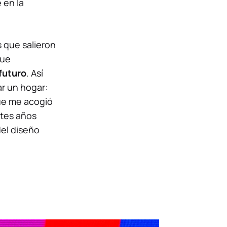
 en la
 que salieron
que
 futuro
. Así
ar un hogar:
ue me acogió
ntes años
del diseño