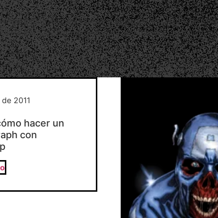
e marketing, cultura, diseño y sociedad. Un cajón desastre
cierto para calmar mi pulsión de compartir y comunicar co
 de 2011
 cómo hacer un
aph con
p
lo