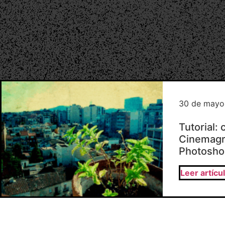
Apuntes sobr
con
30 de mayo
Tutorial:
Cinemagr
Photosho
Leer artícu