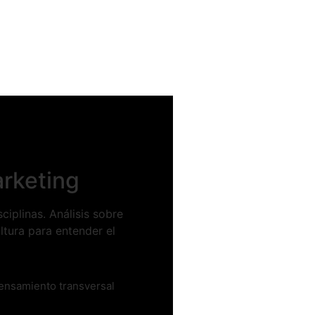
arketing
iplinas. Análisis sobre
ltura para entender el
pensamiento transversal