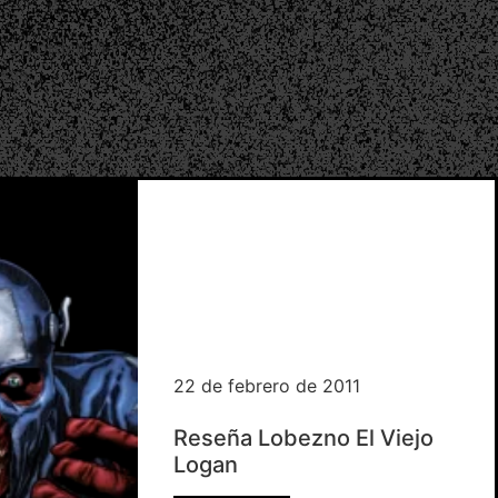
 sin orden ni
sas.
22 de febrero de 2011
Reseña Lobezno El Viejo
Logan