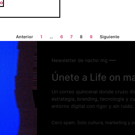
lo
Anterior
1
…
6
7
8
9
Siguiente
Newsletter de nacho mg
Únete a Life on m
Un correo quincenal donde cruzo disc
estrategia, branding, tecnología y cu
entorno digital con rigor y sin ruido.
Cero spam. Solo cultura, marketing y 